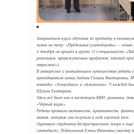
Завершением курса обучения по предмету в техникум
химии на тему: «Предельные углеводороды» — новая 
4 декабря он прошёл в группе 12 (специальность «Л
реактивов, промежуточных продуктов, готовой прод
отраслям)»).
В интересное и увлекательное путешествие ребята 
преподавателя химии Андони Галины Викторовны. Ме
команды: «Углеродики» и «Алканочки». У каждой бы
Шульга Екатерина.
Здесь всё было как в настоящем КВН: разминка, дом
«Чёрный ящик».
Ребята проявили активность, креативность, фантази
знания, которые они получили в ходе изучения тем.
Оценивало студентов беспристрастное жюри в лице
(методист), Подокшиной Елены Ивановны (мастер п/