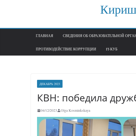
Перейти
Кириш
к
содержимому
ГЛАВНАЯ
СВЕДЕНИЯ ОБ ОБРАЗОВАТЕЛЬНОЙ ОРГ
ПРОТИВОДЕЙСТВИЕ КОРРУПЦИИ
IT-КУБ
ДЕКАБРЬ 2023
КВН: победила друж
04/12/2023
Olga Kosminkskaya