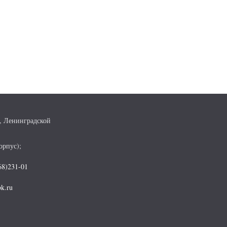
, Ленинградской
орпус);
68)231-01
k.ru