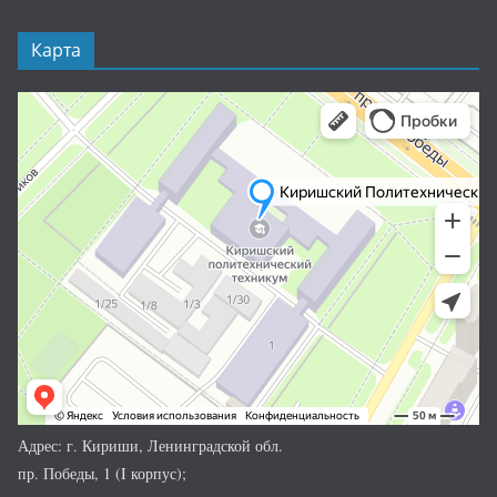
Карта
Адрес: г. Кириши, Ленинградской обл.
пр. Победы, 1 (I корпус);