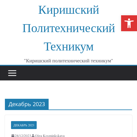
Перейти
Киришский
к
От
содержимому
Политехнический
Техникум
"Киришский политехнический техникум"
Декабрь 2023
ДЕКАБРЬ 2023
28/12/2023
Olga Kosminkskaya