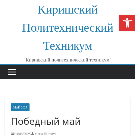
Перейти
Киришский
к
От
содержимому
Политехнический
Техникум
"Киришский политехнический техникум"
МАЙ 2025
Победный май
04/06/2025
Maria Ekimova