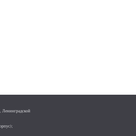
, Ленинградской
орпус);