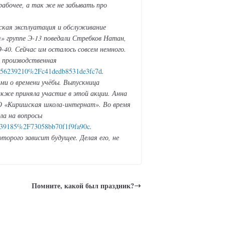
 рабочее, а так же не забывать про
еская эксплуатация и обслуживание
я» группе Э-13 поведали Стребков Натан,
40. Сейчас им осталось совсем немного.
и производственная
_456239210%2Fc41dedb8531de3fc7d
.
ми о времени учёбы. Выпускница
же приняла участие в этой акции. Анна
О «Киришская школа-интернат». Во время
ла на вопросы
6239185%2F73058bb70f1f9fa90c
.
орого зависит будущее. Делая его, не
Помните, какой был праздник?