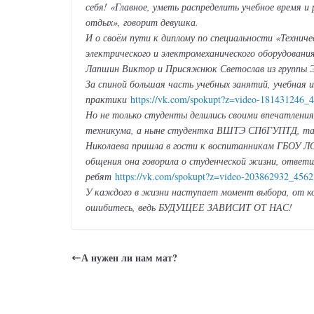
себя! «Главное, уметь распределить учебное время и
отдых», говорит девушка.
И о своём пути к диплому по специальности «Технич
электрического и электромеханического оборудовани
Лапшин Виктор и Присяжнюк Светослав из группы Э-
За спиной большая часть учебных занятий, учебная 
практики
https://vk.com/spokupt?z=video-181431246
Но не только студенты делились своими впечатления
техникума, а ныне студентка ВШТЭ СПбГУПТД, так
Николаева пришла в гости к воспитанникам ГБОУ Л
общения она говорила о студенческой жизни, ответи
ребят
https://vk.com/spokupt?z=video-203862932_45
У каждого в жизни наступает момент выбора, от кот
ошибитесь, ведь БУДУЩЕЕ ЗАВИСИТ ОТ НАС!
А нужен ли нам мат?