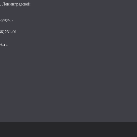
, Ленинградской
орпус);
68)231-01
k.ru