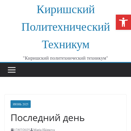
Перейти
Киришский
к
От
содержимому
Политехнический
Техникум
"Киришский политехнический техникум"
ИЮНЬ 2025
Последний день
17/07/2025
Maria Ekimova