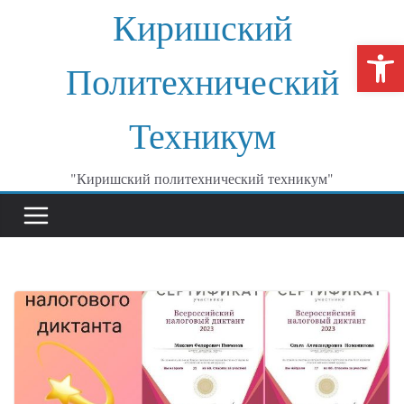
Перейти
Киришский
к
От
содержимому
Политехнический
Техникум
"Киришский политехнический техникум"